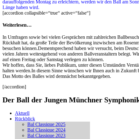
darauffolgenden Montag zu erleichtern, werden wir den Ball am Sonn
Länge haben wird.
[accordion collapsible=“true“ active=“false“]
Weiterlesen…
In Umfragen sowie bei vielen Gesprächen mit zahlreichen Ballbesuche
Rückhalt hat, da große Teile der Bevölkerung inzwischen am Rosenm
besuchen können.Dementsprechend haben wir versucht, beim Deutsche
vielen Jahren weitestgehend von anderen Ballveranstaltern belegt. 
auf einen Freitag oder Samstag verlegen zu können.
Wir hoffen, dass Sie, liebes Publikum, unter diesen Umständen Vers
halten werden.In diesem Sinne wünschen wir Ihnen auch in Zukunft 
Das Motto des Balles wird demnächst bekanntgegeben.
[/accordion]
Der Ball der Jungen Münchner Symphoni
Aktuell
Rückblick
Bal Classique 2025
Bal Classique 2024
Bal Classique 2023