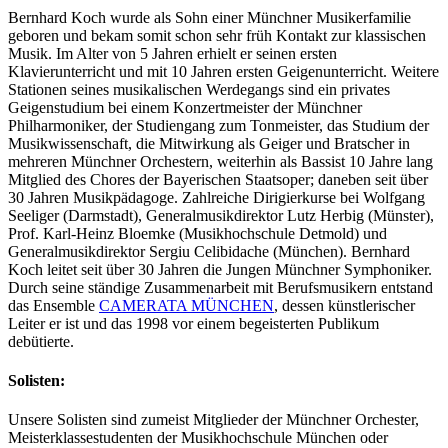
Bernhard Koch wurde als Sohn einer Münchner Musikerfamilie
geboren und bekam somit schon sehr früh Kontakt zur klassischen
Musik. Im Alter von 5 Jahren erhielt er seinen ersten
Klavierunterricht und mit 10 Jahren ersten Geigenunterricht. Weitere
Stationen seines musikalischen Werdegangs sind ein privates
Geigenstudium bei einem Konzertmeister der Münchner
Philharmoniker, der Studiengang zum Tonmeister, das Studium der
Musikwissenschaft, die Mitwirkung als Geiger und Bratscher in
mehreren Münchner Orchestern, weiterhin als Bassist 10 Jahre lang
Mitglied des Chores der Bayerischen Staatsoper; daneben seit über
30 Jahren Musikpädagoge. Zahlreiche Dirigierkurse bei Wolfgang
Seeliger (Darmstadt), Generalmusikdirektor Lutz Herbig (Münster),
Prof. Karl-Heinz Bloemke (Musikhochschule Detmold) und
Generalmusikdirektor Sergiu Celibidache (München). Bernhard
Koch leitet seit über 30 Jahren die Jungen Münchner Symphoniker.
Durch seine ständige Zusammenarbeit mit Berufsmusikern entstand
das Ensemble
CAMERATA MÜNCHEN
, dessen künstlerischer
Leiter er ist und das 1998 vor einem begeisterten Publikum
debütierte.
Solisten:
Unsere Solisten sind zumeist Mitglieder der Münchner Orchester,
Meisterklassestudenten der Musikhochschule München oder